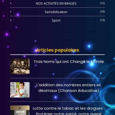
NOS ACTIVITÉS EN IMAGES
(12)
Sensibilisation
(19)
Sport
(15)
Articles populaires
Trois Noms qui ont Changé le Monde
L'addition des nombres entiers et
décimaux (Chanson éducative)
Lutte contre le tabac et les drogues :
Protéger notre santé, notre avenir