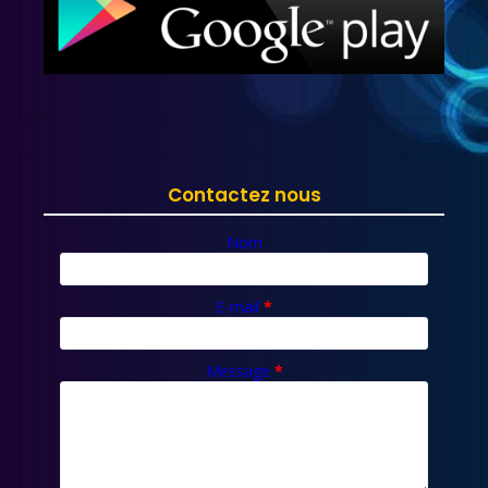
Contactez nous
Nom
E-mail
*
Message
*