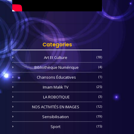
Categories
Art Et Culture
(18)
Bibliothèque Numérique
(4)
Chansons Éducatives
(1)
Imam Malik TV
(25)
LA ROBOTIQUE
(3)
NOS ACTIVITÉS EN IMAGES
(12)
Sensibilisation
(19)
Sport
(15)