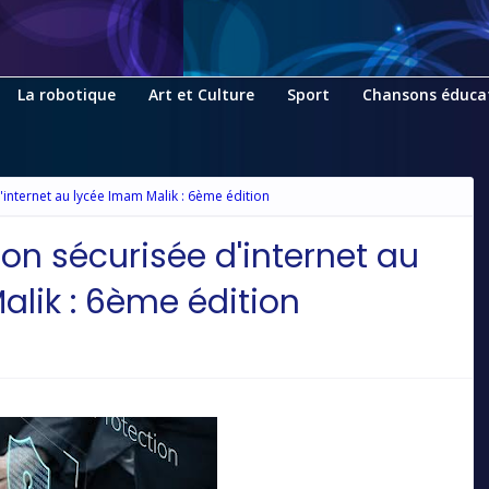
La robotique
Art et Culture
Sport
Chansons éduca
internet au lycée Imam Malik : 6ème édition
on sécurisée d'internet au
lik : 6ème édition