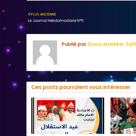
PLUS ANCIENNE
Le Journal Hebdomadaire N°11
Publié par
Doaa Amekker 3AP
Ces posts pourraient vous intéresser