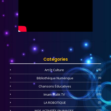
Categories
Art Et Culture
(18)
Bibliothèque Numérique
(4)
Chansons Éducatives
(1)
Imam Malik TV
(25)
LA ROBOTIQUE
(3)
NOS ACTIVITÉS EN IMAGES
(12)